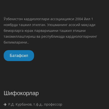
Ўзбекистон кардиологлари ассоциацияси 2004 йил 1
ноябрда ташкил этилган. Уюшманинг асосий мақсади
беморларга юрак парваришини ташкил этишни
такомиллаштириш ва республикада кардиологларнинг
билимларини..
Батафсил
Шифокорлар
Р.Д. Курбанов, т.ф.д., профессор