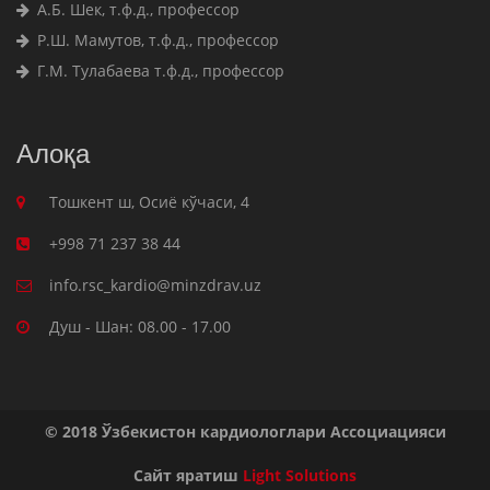
А.Б. Шек, т.ф.д., профессор
Р.Ш. Мамутов, т.ф.д., профессор
Г.М. Тулабаева т.ф.д., профессор
Алоқа
Тошкент ш, Осиё кўчаси, 4
+998 71 237 38 44
info.rsc_kardio@minzdrav.uz
Душ - Шан: 08.00 - 17.00
© 2018 Ўзбекистон кардиологлари Ассоциацияси
Сайт яратиш
Light Solutions