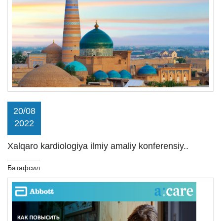
20/08
2022
Xalqaro kardiologiya ilmiy amaliy konferensiy..
Батафсил