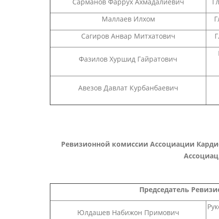
Сарманов Фаррух Ахмадалиевич
Г
Маллаев Илхом
Г
Сагиров Анвар Митхатович
Г
Фазилов Хуршид Гайратович
Авезов Давлат Курбанбаевич
Ревизионной комиссии Ассоциации Карди
Ассоциаци
Председатель Ревиз
Рук
Юлдашев Набижон Примович