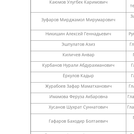
Каюмов Улугбек Каримович
т
З
Зуфаров Мирджамол Мирумарович
Никишин Алексей Геннадьевич
Ру
Эшпулатов Азиз
Г
Киличев Анвар
Курбанов Нурали Абдурахманович
Г
Ёркулов Кадыр
Г
Журабоев Зафар Маматханович
Гл
Имамова Феруза Акбаровна
Гл
Хусанов Шухрат Суннатович
Гла
Гафаров Баходир Болтаевич