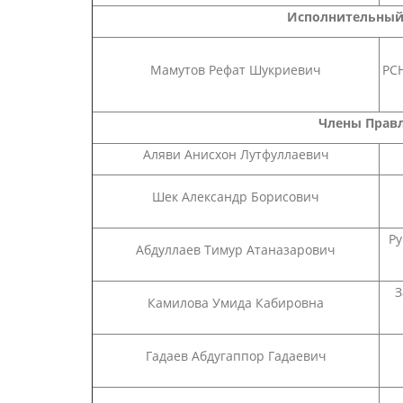
Исполнительный
Мамутов Рефат Шукриевич
РСН
Члены Правл
Аляви Анисхон Лутфуллаевич
Шек Александр Борисович
Ру
Абдуллаев Тимур Атаназарович
З
Камилова Умида Кабировна
Гадаев Абдугаппор Гадаевич