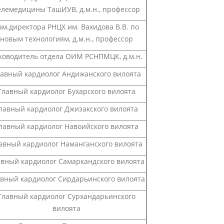
елемедицины ТашИУВ, д.м.н., профессор
ам.директора РНЦХ им. Вахидова В.В. по
новым технологиям, д.м.н., профессор
ководитель отдела ОИМ РСНПМЦК, д.м.н.
лавный кардиолог Андижанского вилоята
Главный кардиолог Бухарского вилоята
лавный кардиолог Джизакского вилоята
лавный кардиолог Навоийского вилоята
авный кардиолог Наманганского вилоята
авный кардиолог Самаркандского вилоята
вный кардиолог Сирдарьинского вилоята
Главный кардиолог Сурхандарьинского
вилоята