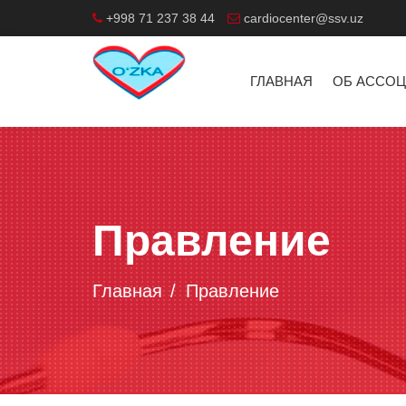
+998 71 237 38 44
cardiocenter@ssv.uz
ГЛАВНАЯ
ОБ АССО
Правление
Главная
Правление