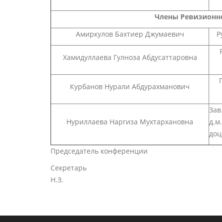
Члены Ревизионн
Амиркулов Бахтиер Джумаевич
Р
Хамидуллаева Гулноза Абдусаттаровна
Курбанов Нурали Абдурахманович
Зав
Нуриллаева Наргиза Мухтархановна
д.м.
Председатель конференции проф.
Секретарь д.м.н. Ср
Н