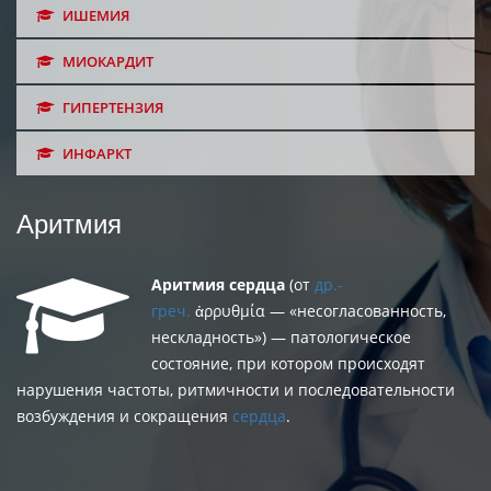
ИШЕМИЯ
МИОКАРДИТ
ГИПЕРТЕНЗИЯ
ИНФАРКТ
Аритмия
Аритмия сердца
(от
др.-
греч.
ἀρρυθμία — «несогласованность,
нескладность») — патологическое
состояние, при котором происходят
нарушения частоты, ритмичности и последовательности
возбуждения и сокращения
сердца
.