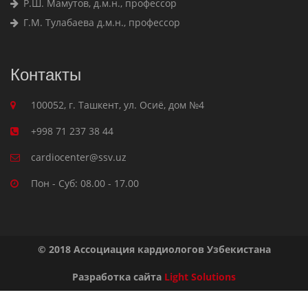
Р.Ш. Мамутов, д.м.н., профессор
Г.М. Тулабаева д.м.н., профессор
Контакты
100052, г. Ташкент, ул. Осиё, дом №4
+998 71 237 38 44
cardiocenter@ssv.uz
Пон - Суб: 08.00 - 17.00
© 2018 Ассоциация кардиологов Узбекистана
Разработка сайта
Light Solutions