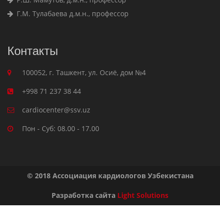
Г.М. Тулабаева д.м.н., профессор
Контакты
100052, г. Ташкент, ул. Осиё, дом №4
+998 71 237 38 44
cardiocenter@ssv.uz
Пон - Суб: 08.00 - 17.00
© 2018 Ассоциация кардиологов Узбекистана
Разработка сайта
Light Solutions