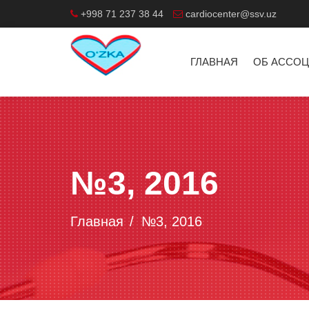
+998 71 237 38 44
cardiocenter@ssv.uz
ГЛАВНАЯ
ОБ АССО
№3, 2016
Главная
№3, 2016