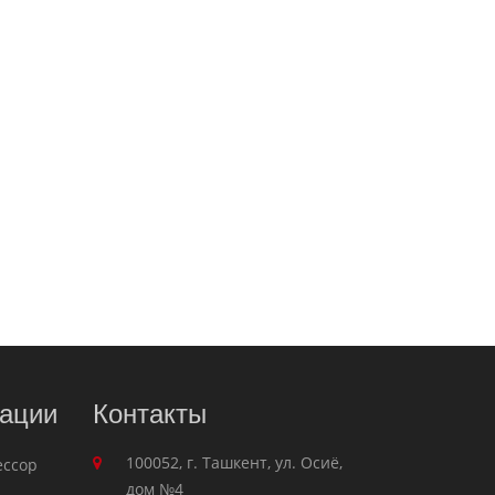
ации
Контакты
100052, г. Ташкент, ул. Осиё,
ессор
дом №4