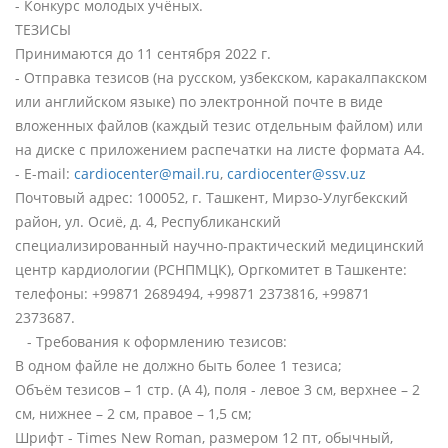
- Конкурс молодых учёных.
ТЕЗИСЫ
Принимаются до 11 сентября 2022 г.
- Отправка тезисов (на русском, узбекском, каракалпакском
или английском языке) по электронной почте в виде
вложенных файлов (каждый тезис отдельным файлом) или
на диске с приложением распечатки на листе формата А4.
- E-mail:
cardiocenter@mail.ru
,
cardiocenter@ssv.uz
Почтовый адрес: 100052, г. Ташкент, Мирзо-Улугбекский
район, ул. Осиё, д. 4, Республиканский
специализированный научно-практический медицинский
центр кардиологии (РСНПМЦК), Оргкомитет в Ташкенте:
телефоны: +99871 2689494, +99871 2373816, +99871
2373687.
- Требования к оформлению тезисов:
В одном файле не должно быть более 1 тезиса;
Объём тезисов – 1 стр. (А 4), поля - левое 3 см, верхнее – 2
см, нижнее – 2 см, правое – 1,5 см;
Шрифт - Times New Roman, размером 12 пт, обычный,