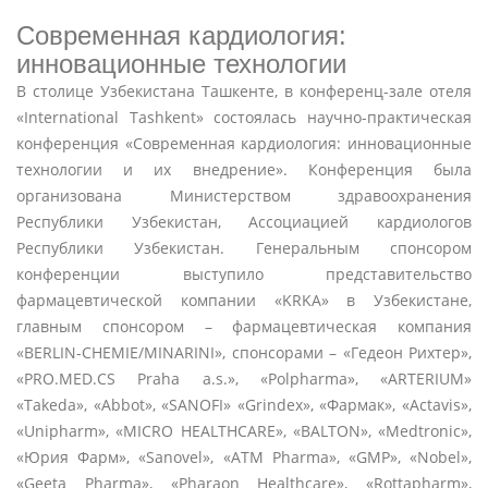
Современная кардиология:
инновационные технологии
В столице Узбекистана Ташкенте, в конференц-зале отеля
«International Tashkent» состоялась научно-практическая
конференция «Современная кардиология: инновационные
технологии и их внедрение». Конференция была
организована Министерством здравоохранения
Республики Узбекистан, Ассоциацией кардиологов
Республики Узбекистан. Генеральным спонсором
конференции выступило представительство
фармацевтической компании «KRKA» в Узбекистане,
главным спонсором – фармацевтическая компания
«BERLIN-CHEMIE/MINARINI», спонсорами – «Гедеон Рихтер»,
«PRO.MED.CS Praha a.s.», «Polpharma», «ARTERIUM»
«Takeda», «Abbot», «SANOFI» «Grindex», «Фармак», «Actavis»,
«Unipharm», «MICRO HEALTHCARE», «BALTON», «Medtronic»,
«Юрия Фарм», «Sanovel», «ATM Pharma», «GMP», «Nobel»,
«Geeta Pharma», «Pharaon Healthcare», «Rottapharm»,