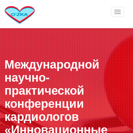
Toggle
navigat
Международной
научно-
практической
конференции
кардиологов
«Инновационные